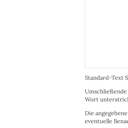
Was
Standard-Text Sm
ist
Umschließende S
Null
Wort unterstri
plus
Vier?
Die angegebene 
eventuelle Bena