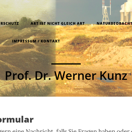
URSCHUTZ
ART IST NICHT GLEICH ART
NATURBEOBACHT
N
IMPRESSUM / KONTAKT
Prof. Dr. Werner Kunz
ormular
gern eine Nachricht, falls Sie Fragen haben oder