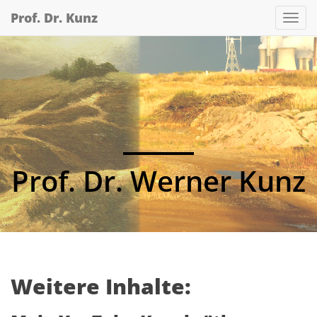
Skip
Prof. Dr. Kunz
Nav
to
main
content
Prof. Dr. Werner Kunz
Weitere Inhalte: